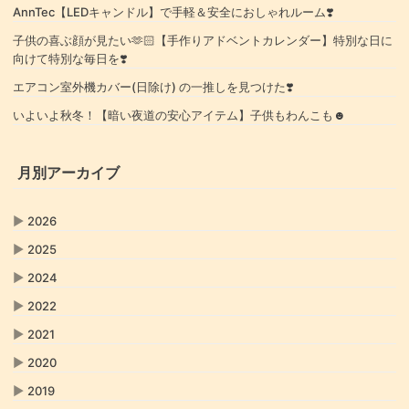
AnnTec【LEDキャンドル】で手軽＆安全におしゃれルーム❣️
子供の喜ぶ顔が見たい🫶🏻【手作りアドベントカレンダー】特別な日に
向けて特別な毎日を❣️
エアコン室外機カバー(日除け) の一推しを見つけた❣️
いよいよ秋冬！【暗い夜道の安心アイテム】子供もわんこも☻
月別アーカイブ
▶
2026
▶
2025
▶
2024
▶
2022
▶
2021
▶
2020
▶
2019