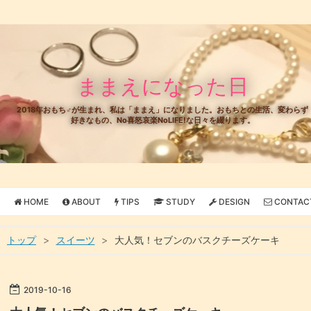
ままえになった日
2018年おもち♂が生まれ、私は「ままえ」になりました。おもちとの生活、変わらず
好きなもの、No喜怒哀楽NoLIFE!な日々を綴ります。
HOME
ABOUT
TIPS
STUDY
DESIGN
CONTAC
トップ
>
スイーツ
>
大人気！セブンのバスクチーズケーキ
2019
-
10
-
16