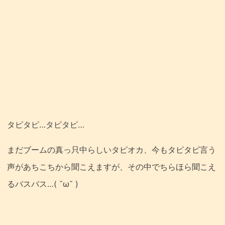
タピタピ…タピタピ…
まだブームの真っ只中らしいタピオカ、今もタピタピ言う
声があちこちから聞こえますが、その中でちらほら聞こえ
るバスバス…( ˘ω˘ )