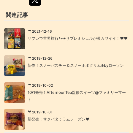
関連記事
2021-12-16
サブレで世界旅行*⋆✈サブレミシェルが激カワイイ！❤︎‪‪❤︎‬
2019-12-26
新作！スノーバスチー＆スノーホボクリム❄️byローソン
2019-10-02
10/1発売！AfternoonTea監修スイーツ@ファミリーマー
ト
2019-10-01
新発売！サクバタ：ラムレーズン❤︎